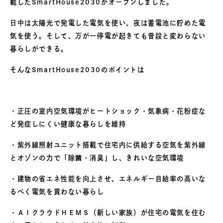
載したSmartHouse2030がオープンしました。
日中は太陽光で発電した電気を使い、夜は蓄電池に貯めた電
気を使う。そして、万が一停電が起きても普段と変わらない
暮らしができる。
そんなSmartHouse2030のポイントは
・正圧の室内空気環境がヒートショック・気象病・花粉症な
ど発症しにくい健康な暮らしを維持
・紫外線照射ユニット搭載で住宅内に供給する空気を紫外線
とオゾンの力で「除菌・消臭」し、きれいな空気環境
・建物の省エネ性能を向上させ、エネルギー自給率の高いな
るべく電気を買わない暮らし
・ＡＩクラウドＨＥＭＳ（新しい家族）が住宅の電気を住む