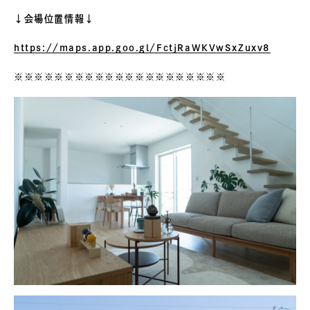
↓会場位置情報↓
https://maps.app.goo.gl/FctjRaWKVwSxZuxv8
※※※※※※※※※※※※※※※※※※※※※