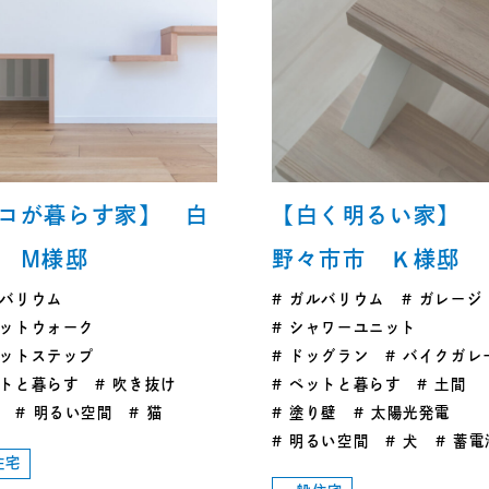
コが暮らす家】 白
【白く明るい家
 M様邸
野々市市 Ｋ様邸
バリウム
ガルバリウム
ガレージ
ットウォーク
シャワーユニット
ットステップ
ドッグラン
バイクガレ
トと暮らす
吹き抜け
ペットと暮らす
土間
明るい空間
猫
塗り壁
太陽光発電
明るい空間
犬
蓄電
住宅