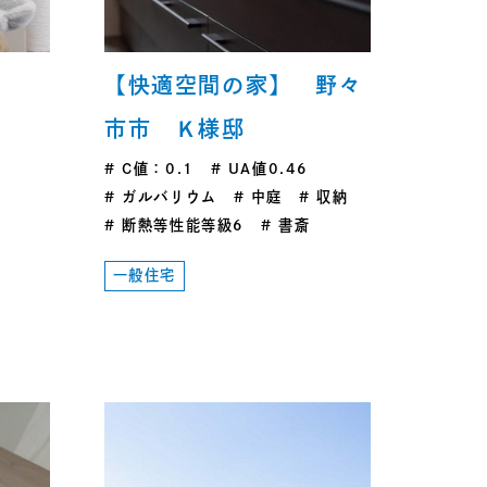
【快適空間の家】 野々
市市 Ｋ様邸
C値：0.1
UA値0.46
ガルバリウム
中庭
収納
断熱等性能等級6
書斎
一般住宅