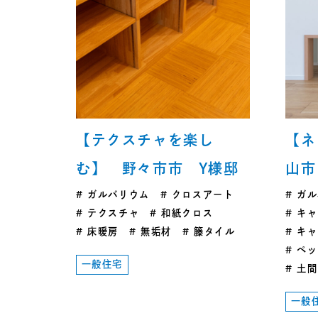
【テクスチャを楽し
【ネ
む】 野々市市 Y様邸
山市
ガルバリウム
クロスアート
ガル
テクスチャ
和紙クロス
キャ
床暖房
無垢材
籐タイル
キャ
ペッ
一般住宅
土間
一般