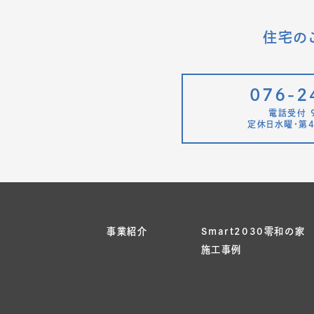
住宅の
076-2
電話受付 9
定休日水曜・第4
事業紹介
Smart2030零和の家
施工事例